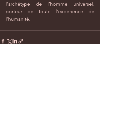
l’archétype de l’homme universel, 
porteur de toute l’expérience de 
l’humanité.
Voir tout
Posts récents