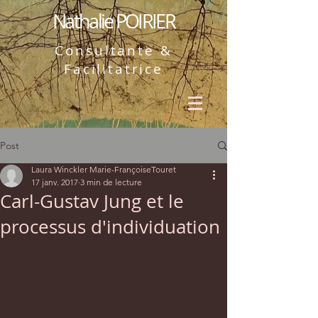
Nathalie POIRIER
Consultante &
Facilitatrice
Post
Laura Winckler Marie-FrançoiseTouret
17 janv. 2017
3 min de lecture
Carl-Gustav Jung et le
processus d'individuation